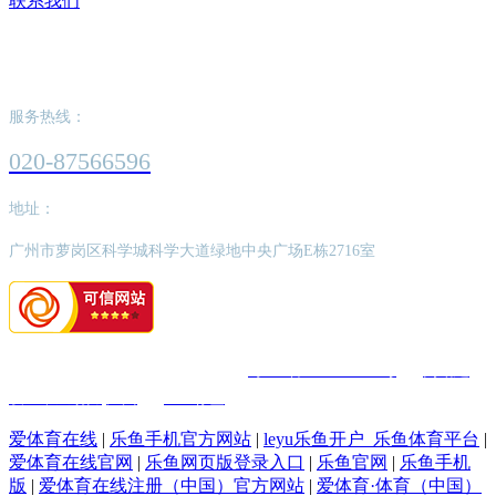
联系我们
乐鱼网页版登录入口
服务热线：
020-87566596
地址：
广州市萝岗区科学城科学大道绿地中央广场E栋2716室
版权所有：乐鱼网页版登录入口
粤ICP备2022062526号
网站建
设：中企动力
广州
SEO标签
爱体育在线
|
乐鱼手机官方网站
|
leyu乐鱼开户_乐鱼体育平台
|
爱体育在线官网
|
乐鱼网页版登录入口
|
乐鱼官网
|
乐鱼手机
版
|
爱体育在线注册（中国）官方网站
|
爱体育·体育（中国）