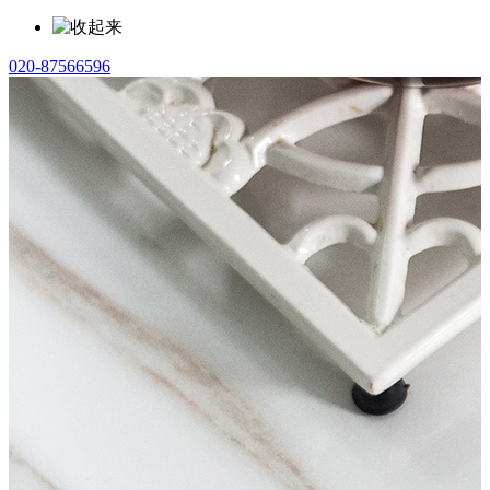
020-87566596